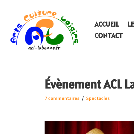
Aller
ACCUEIL
L
au
CONTACT
contenu
Évènement ACL L
7 commentaires
Spectacles