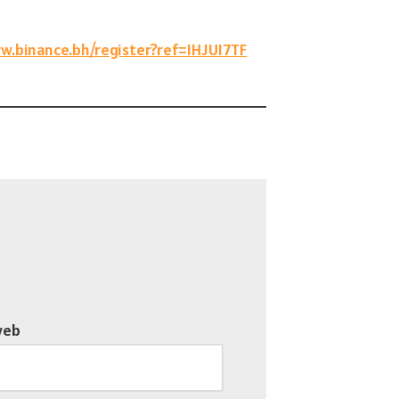
w.binance.bh/register?ref=IHJUI7TF
web