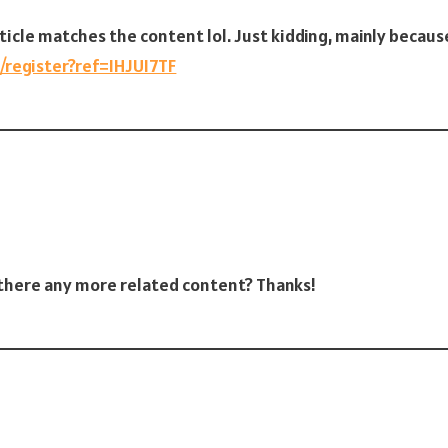
 article matches the content lol. Just kidding, mainly becau
/register?ref=IHJUI7TF
s there any more related content? Thanks!