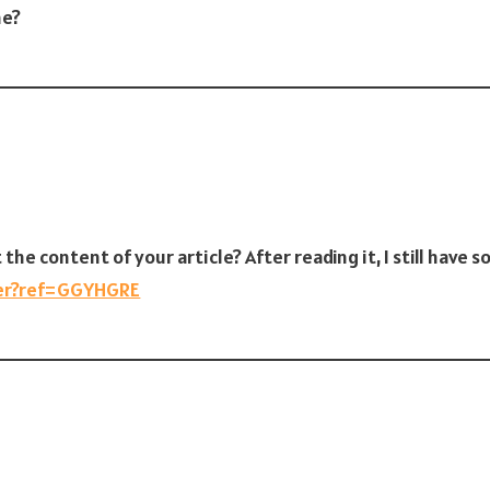
me?
the content of your article? After reading it, I still have
ter?ref=GGYHGRE