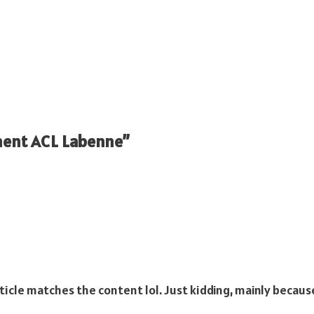
ment ACL Labenne”
 article matches the content lol. Just kidding, mainly becau