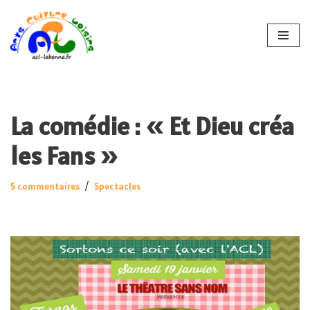
Aller
au
contenu
La comédie : « Et Dieu créa
les Fans »
5 commentaires
Spectacles